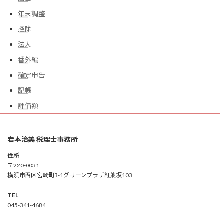
年末調整
控除
法人
番外編
確定申告
記帳
評価額
岩本治美 税理士事務所
住所
〒220-0031
横浜市西区宮崎町3-1グリーンプラザ紅葉坂103
TEL
045-341-4684