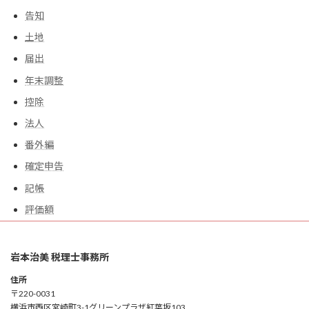
告知
土地
届出
年末調整
控除
法人
番外編
確定申告
記帳
評価額
岩本治美 税理士事務所
住所
〒220-0031
横浜市西区宮崎町3-1グリーンプラザ紅葉坂103