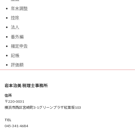
年末調整
控除
法人
番外編
確定申告
記帳
評価額
岩本治美 税理士事務所
住所
〒220-0031
横浜市西区宮崎町3-1グリーンプラザ紅葉坂103
TEL
045-341-4684