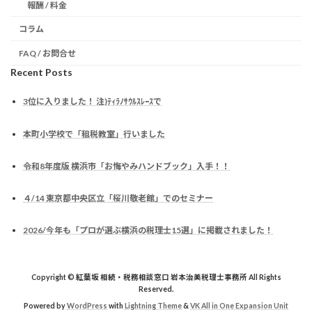
報酬 / 料金
コラム
FAQ / お問合せ
Recent Posts
3位に入りました！ 注)ﾃｨﾗﾉｻｳﾙｽﾚｰｽで
本町小学校で「租税教室」行いました
令和8年度版 横浜市「お悔やみハンドブック」入手！！
４/14 東京都中央区立「桜川敬老館」でのセミナー
2026/今年も「プロが選ぶ横浜の税理士15選」に掲載されました！
Copyright © 紅葉坂 相続・税務相談窓口 岩本治美税理士事務所 All Rights
Reserved.
Powered by
WordPress
with
Lightning Theme
&
VK All in One Expansion Unit